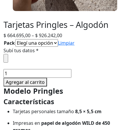
Tarjetas Pringles – Algodón
Price
$
664.695,00
–
$
926.242,00
range:
Pack
Limpiar
$ 664.695,00
Subí tus datos
*
through
$ 926.242,00
Tarjetas
Pringles
Agregar al carrito
-
Modelo Pringles
Algodón
cantidad
Características
Tarjetas personales tamaño
8,5 × 5,5 cm
Impresas en
papel de algodón WILD de 450
gramos.